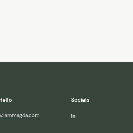
Hello
Socials
o@iammagda.com