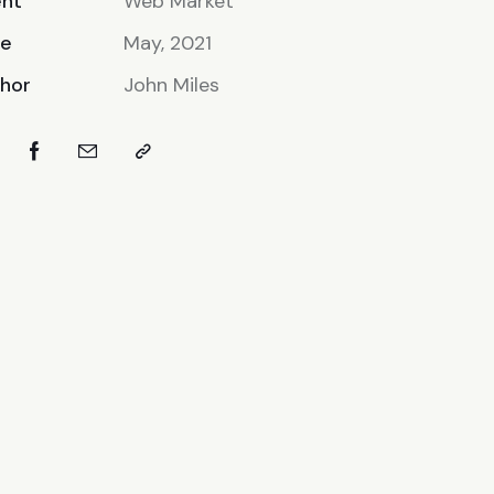
ent
Web Market
te
May, 2021
hor
John Miles