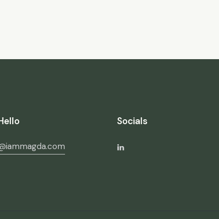
Hello
Socials
o@iammagda.com