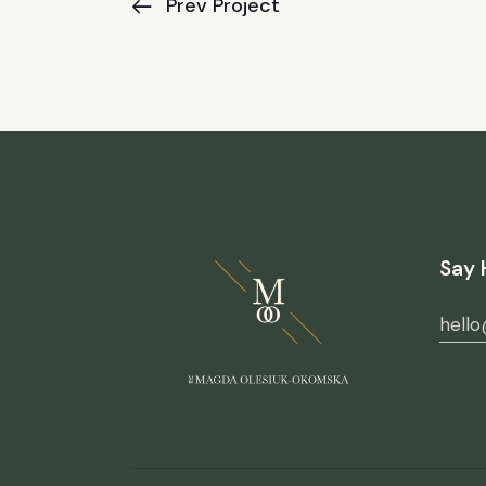
Prev Project
Say 
hell