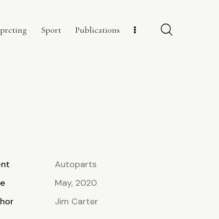
rpreting
Sport
Publications
ent
Autoparts
te
May, 2020
hor
Jim Carter