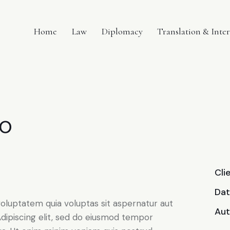
Home
Law
Diplomacy
Translation & Inte
o
Cli
Da
oluptatem quia voluptas sit aspernatur aut
Aut
. Adipiscing elit, sed do eiusmod tempor