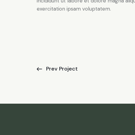
incididunt ut labore et dolore magna ali
exercitation ipsam voluptatem.
Prev Project