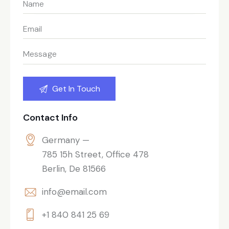
Contact Info
Germany —
785 15h Street, Office 478
Berlin, De 81566
info@email.com
+1 840 841 25 69