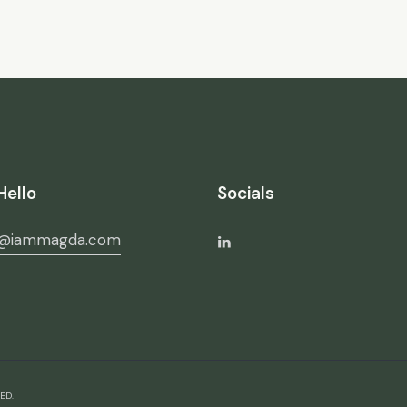
Hello
Socials
o@iammagda.com
ED.